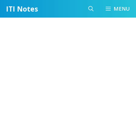
Skip
ITI Notes
MENU
to
content