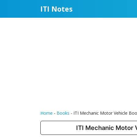
Skip
ITI Notes
to
content
Home
-
Books
-
ITI Mechanic Motor Vehicle 
ITI Mechanic Motor