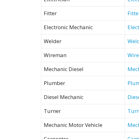
Fitter
Fitt
Electronic Mechanic
Elec
Welder
Weld
Wireman
Wir
Mechanic Diesel
Mech
Plumber
Plu
Diesel Mechanic
Dies
Turner
Turn
Mechanic Motor Vehicle
Mec
Carpenter
Carp