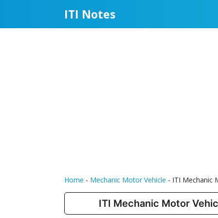
Skip
ITI Notes
to
content
Home
-
Mechanic Motor Vehicle
-
ITI Mechanic
ITI Mechanic Motor Veh