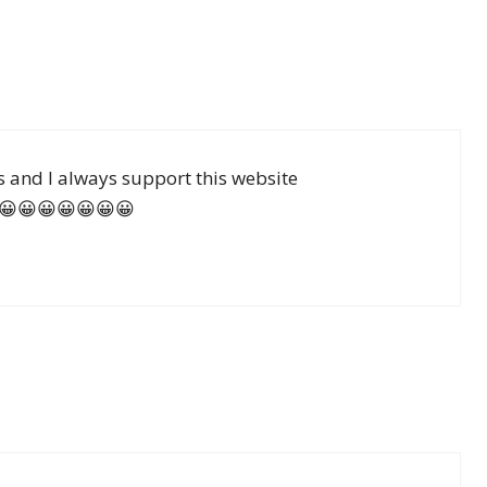
ts and I always support this website
😀😀😀😀😀😀😀