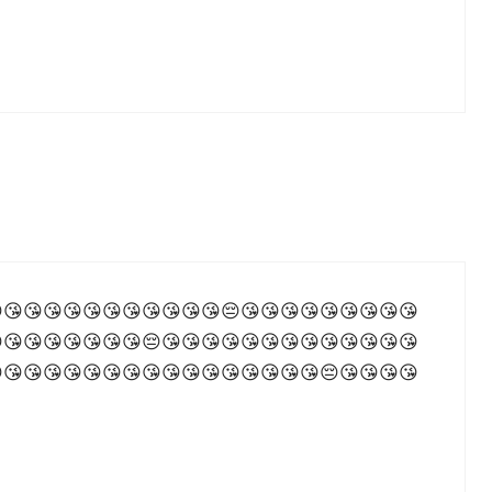
😘😘😘😘😘😘😘😘😘😘😘😔😘😘😘😘😘😘😘😘😘
😘😘😘😘😘😘😘😔😘😘😘😘😘😘😘😘😘😘😘😘😘
😘😘😘😘😘😘😘😘😘😘😘😘😘😘😘😘😔😘😘😘😘