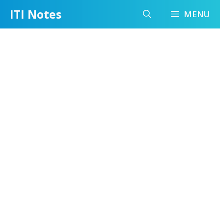
Skip
ITI Notes
MENU
to
content