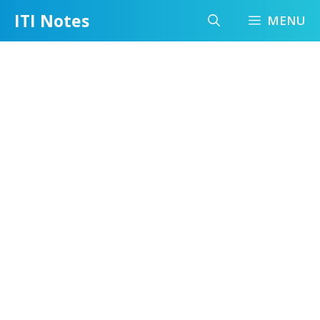
Skip
ITI Notes
MENU
to
content